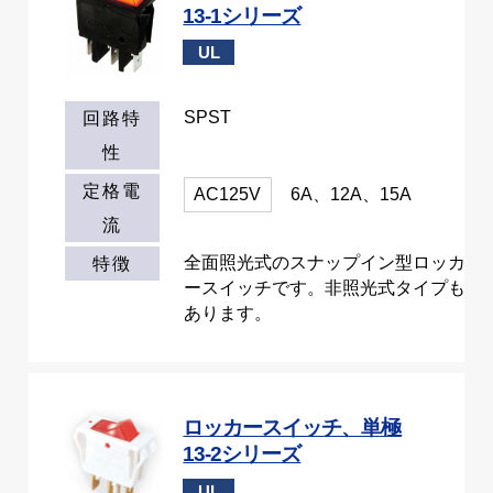
13-1シリーズ
UL
SPST
回路特
性
定格電
AC125V
6A、12A、15A
流
全面照光式のスナップイン型ロッカ
特徴
ースイッチです。非照光式タイプも
あります。
ロッカースイッチ、単極
13-2シリーズ
UL