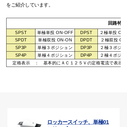
をご紹介しています。
回路特性
SPST
単極単投 ON-OFF
DPST
２極単投 ON-
SPDT
単極双投 ON-ON
DPDT
２極双投 ON
SP3P
単極３ポジション
DP3P
２極３ポジシ
SP4P
単極４ポジション
DP4P
２極４ポジシ
定格表示 ： 基本的にＡＣ１２５Ｖの定格電流で表示し
ロッカースイッチ、単極01