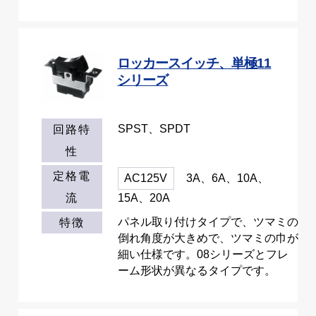
ロッカースイッチ、単極11
シリーズ
SPST、SPDT
回路特
性
定格電
AC125V
3A、6A、10A、
流
15A、20A
パネル取り付けタイプで、ツマミの
特徴
倒れ角度が大きめで、ツマミの巾が
細い仕様です。08シリーズとフレ
ーム形状が異なるタイプです。