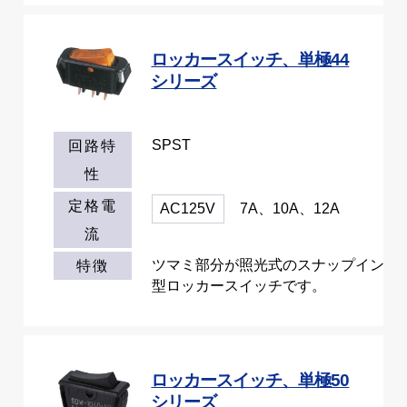
ロッカースイッチ、単極44
シリーズ
SPST
回路特
性
定格電
AC125V
7A、10A、12A
流
ツマミ部分が照光式のスナップイン
特徴
型ロッカースイッチです。
ロッカースイッチ、単極50
シリーズ