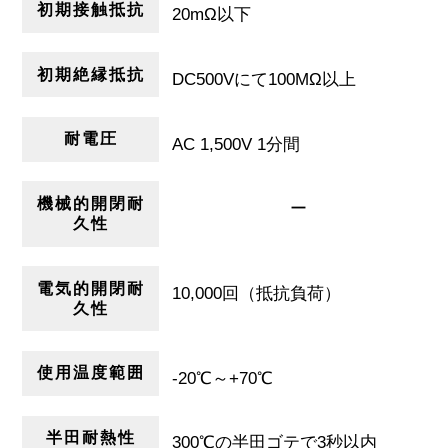
初期接触抵抗
20mΩ以下
初期絶縁抵抗
DC500Vにて100MΩ以上
耐電圧
AC 1,500V 1分間
機械的開閉耐
ー
久性
電気的開閉耐
10,000回（抵抗負荷）
久性
使用温度範囲
-20℃～+70℃
半田耐熱性
300℃の半田ゴテで3秒以内