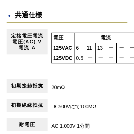
共通仕様
定格電圧電流
電圧
電流
電圧(AC):V
電流:A
125VAC
6
11
13
ー
ー
125VDC
0.5
ー
ー
ー
ー
初期接触抵抗
20mΩ
初期絶縁抵抗
DC500Vにて100MΩ
耐電圧
AC 1,000V 1分間