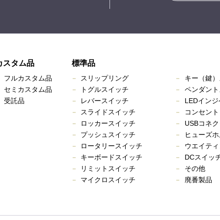
カスタム品
標準品
フルカスタム品
スリップリング
キー（鍵）
セミカスタム品
トグルスイッチ
ペンダント
受託品
レバースイッチ
LEDイン
スライドスイッチ
コンセント
ロッカースイッチ
USBコネク
プッシュスイッチ
ヒューズホ
ロータリースイッチ
ウエイティ
キーボードスイッチ
DCスイッ
リミットスイッチ
その他
マイクロスイッチ
廃番製品